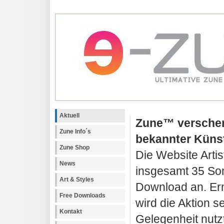
Aktuell
Zune™ versche
Zune Info´s
bekannter Künstl
Zune Shop
Die Website Artist
News
insgesamt 35 So
Art & Styles
Download an. Erm
Free Downloads
wird die Aktion s
Kontakt
Gelegenheit nutz